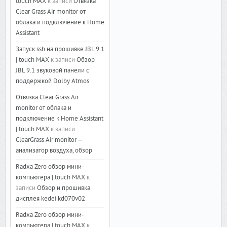
touch MAX
к записи
Отвязка
Clear Grass Air monitor от
облака и подключение к Home
Assistant
Запуск ssh на прошивке JBL 9.1
| touch MAX
к записи
Обзор
JBL 9.1 звуковой панели с
поддержкой Dolby Atmos
Отвязка Clear Grass Air
monitor от облака и
подключение к Home Assistant
| touch MAX
к записи
ClearGrass Air monitor —
анализатор воздуха, обзор
Radxa Zero обзор мини-
компьютера | touch MAX
к
записи
Обзор и прошивка
дисплея kedei kd070v02
Radxa Zero обзор мини-
компьютера | touch MAX
к