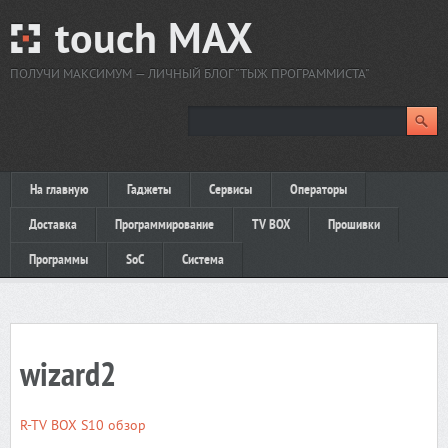
touch MAX
ПОЛУЧИ МАКСИМУМ — ЛИЧНЫЙ БЛОГ "ТЫЖ ПРОГРАММИСТА"
На главную
Гаджеты
Сервисы
Операторы
Доставка
Программирование
TV BOX
Прошивки
Программы
SoC
Система
wizard2
R-TV BOX S10 обзор