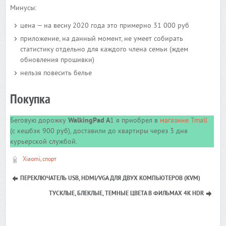
Минусы:
цена — на весну 2020 года это примерно 31 000 руб
приложение, на данный момент, не умеет собирать
статистику отдельно для каждого члена семьи (ждем
обновления прошивки)
нельзя повесить белье
Покупка
Беговую дорожку
WalkingPad A
1 я приобрел в
магазине Tmall
(с кешбэк 900 руб), доставили до квартиры через 3 дня
курьерской службой.
Xiaomi
,
спорт
ПЕРЕКЛЮЧАТЕЛЬ USB, HDMI/VGA ДЛЯ ДВУХ КОМПЬЮТЕРОВ (KVM)
ТУСКЛЫЕ, БЛЕКЛЫЕ, ТЕМНЫЕ ЦВЕТА В ФИЛЬМАХ 4K HDR