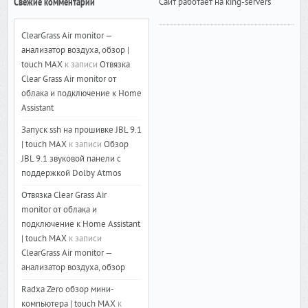
Свежие комментарии
Сайт работает на king-servers
ClearGrass Air monitor —
анализатор воздуха, обзор |
touch MAX
к записи
Отвязка
Clear Grass Air monitor от
облака и подключение к Home
Assistant
Запуск ssh на прошивке JBL 9.1
| touch MAX
к записи
Обзор
JBL 9.1 звуковой панели с
поддержкой Dolby Atmos
Отвязка Clear Grass Air
monitor от облака и
подключение к Home Assistant
| touch MAX
к записи
ClearGrass Air monitor —
анализатор воздуха, обзор
Radxa Zero обзор мини-
компьютера | touch MAX
к