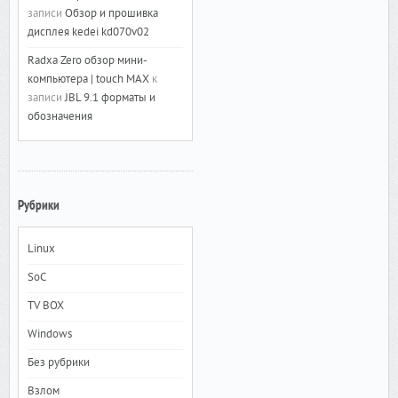
записи
Обзор и прошивка
дисплея kedei kd070v02
Radxa Zero обзор мини-
компьютера | touch MAX
к
записи
JBL 9.1 форматы и
обозначения
Рубрики
Linux
SoC
TV BOX
Windows
Без рубрики
Взлом