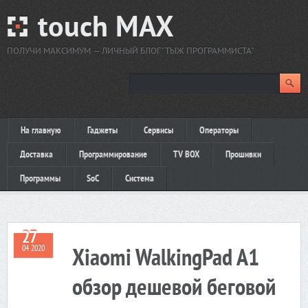
touch MAX
ПОЛУЧИ МАКСИМУМ — ЛИЧНЫЙ БЛОГ "ТЫЖ ПРОГРАММИСТА"
На главную
Гаджеты
Сервисы
Операторы
Доставка
Программирование
TV BOX
Прошивки
Программы
SoC
Система
27
04 2020
Xiaomi WalkingPad A1
обзор дешевой беговой