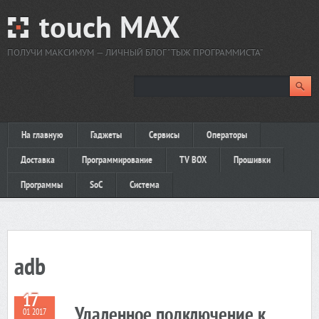
touch MAX
ПОЛУЧИ МАКСИМУМ — ЛИЧНЫЙ БЛОГ "ТЫЖ ПРОГРАММИСТА"
На главную
Гаджеты
Сервисы
Операторы
Доставка
Программирование
TV BOX
Прошивки
Программы
SoC
Система
adb
17
Удаленное подключение к
01 2017