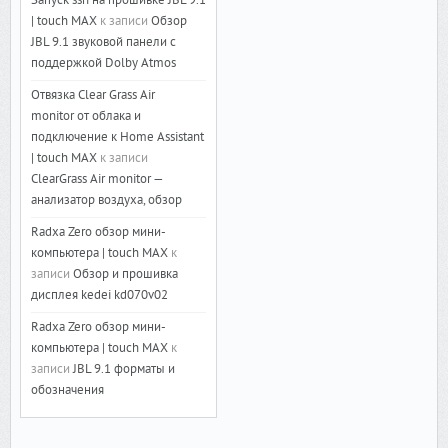
Запуск ssh на прошивке JBL 9.1
| touch MAX
к записи
Обзор
JBL 9.1 звуковой панели с
поддержкой Dolby Atmos
Отвязка Clear Grass Air
monitor от облака и
подключение к Home Assistant
| touch MAX
к записи
ClearGrass Air monitor —
анализатор воздуха, обзор
Radxa Zero обзор мини-
компьютера | touch MAX
к
записи
Обзор и прошивка
дисплея kedei kd070v02
Radxa Zero обзор мини-
компьютера | touch MAX
к
записи
JBL 9.1 форматы и
обозначения