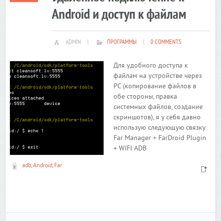
Android и доступ к файлам
ADMIN
|
ПРОГРАММЫ
|
0 COMMENTS
Для удобного доступа к
файлам на устройстве через
PC (копирование файлов в
обе стороны, правка
системных файлов, создание
скриншотов), я у себя давно
использую следующую связку
Far Manager + FarDroid Plugin
+ WIFI ADB
adb
,
Android
,
Far