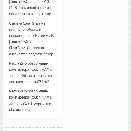
| touch MAX
к записи
Обзор
JBL 9.1 звуковой панели с
поддержкой Dolby Atmos
Отвязка Clear Grass Air
monitor от облака и
подключение к Home Assistant
| touch MAX
к записи
ClearGrass Air monitor —
анализатор воздуха, обзор
Radxa Zero обзор мини-
компьютера | touch MAX
к
записи
Обзор и прошивка
дисплея kedei kd070v02
Radxa Zero обзор мини-
компьютера | touch MAX
к
записи
JBL 9.1 форматы и
обозначения