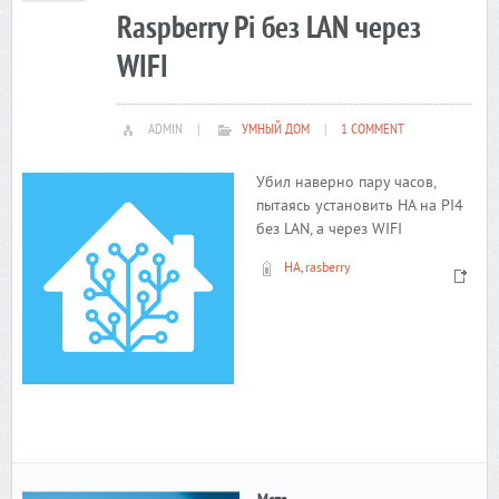
Raspberry Pi без LAN через
WIFI
ADMIN
|
УМНЫЙ ДОМ
|
1 COMMENT
Убил наверно пару часов,
пытаясь установить HA на PI4
без LAN, а через WIFI
HA
,
rasberry