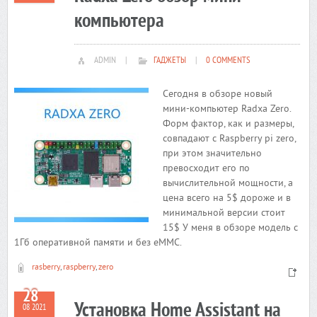
компьютера
ADMIN
|
ГАДЖЕТЫ
|
0 COMMENTS
Сегодня в обзоре новый
мини-компьютер Radxa Zero.
Форм фактор, как и размеры,
совпадают с Raspberry pi zero,
при этом значительно
превосходит его по
вычислительной мощности, а
цена всего на 5$ дороже и в
минимальной версии стоит
15$ У меня в обзоре модель с
1Гб оперативной памяти и без eMMC.
rasberry
,
raspberry
,
zero
28
Установка Home Assistant на
08 2021