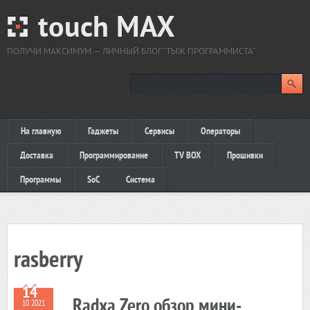
touch MAX
ПОЛУЧИ МАКСИМУМ — ЛИЧНЫЙ БЛОГ "ТЫЖ ПРОГРАММИСТА"
На главную
Гаджеты
Сервисы
Операторы
Доставка
Программирование
TV BOX
Прошивки
Программы
SoC
Система
rasberry
14
Radxa Zero обзор мини-
10 2021