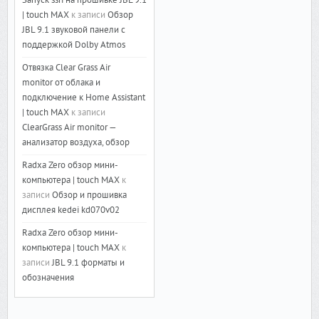
Запуск ssh на прошивке JBL 9.1
| touch MAX
к записи
Обзор
JBL 9.1 звуковой панели с
поддержкой Dolby Atmos
Отвязка Clear Grass Air
monitor от облака и
подключение к Home Assistant
| touch MAX
к записи
ClearGrass Air monitor —
анализатор воздуха, обзор
Radxa Zero обзор мини-
компьютера | touch MAX
к
записи
Обзор и прошивка
дисплея kedei kd070v02
Radxa Zero обзор мини-
компьютера | touch MAX
к
записи
JBL 9.1 форматы и
обозначения