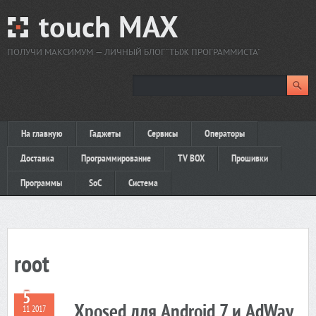
touch MAX
ПОЛУЧИ МАКСИМУМ — ЛИЧНЫЙ БЛОГ "ТЫЖ ПРОГРАММИСТА"
На главную
Гаджеты
Сервисы
Операторы
Доставка
Программирование
TV BOX
Прошивки
Программы
SoC
Система
root
5
Xposed для Android 7 и AdWay
11 2017