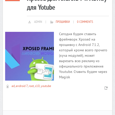
для Yotube
ADMIN
|
ПРОШИВКИ
|
0 COMMENTS
Сегодня будем ставить
фреймворк Xposed на
прошивку с Android 7.1.2,
который кроме всего прочего
(куча модулей), может
вырезать всю рекламу из
официального приложения
Youtube. Ставить будем через
Magisk
ad
,
android 7
,
root
,
s10
,
youtube