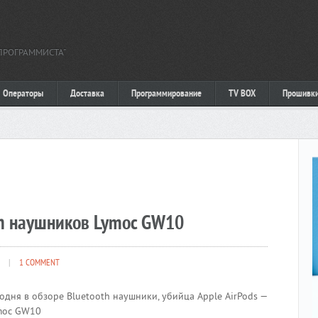
ПРОГРАММИСТА"
Операторы
Доставка
Программирование
TV BOX
Прошивк
th наушников Lymoc GW10
|
1 COMMENT
одня в обзоре Bluetooth наушники, убийца Apple AirPods —
moc GW10